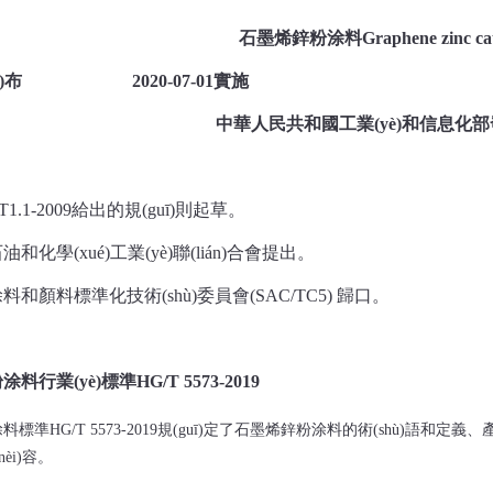
石墨烯鋅粉涂料
Graphene zinc ca
4發(fā)布 2020-07-01實施
中華人民共和國工業(yè)和信息化部發
/T1.1-2009給出的規(guī)則起草。
學(xué)工業(yè)聯(lián)合會提出。
料和顏料標準化技術(shù)委員會
(SAC/TC5) 歸口。
粉涂料行業(yè)標準
HG/T 5573-2019
涂料標準
HG/T 5573-2019規(guī)定了石墨烯鋅粉涂料的術(shù)語和定義
i)容。