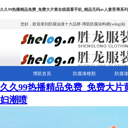
久久99热播精品免费_免费大片黄在线观看手机_精品无码av人妻受辱系
您好，歡迎來到
防腐油漆十大品牌
-博凱
防腐涂料網(wǎng)站
博凱首頁
防腐漆種類
防腐