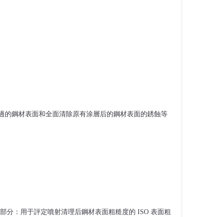
分:未涂覆過的鋼材表面和全面清除原有涂層后的鋼材表面的銹蝕等
第 1 部分：用于評定噴射清理后鋼材表面粗糙度的 ISO 表面粗