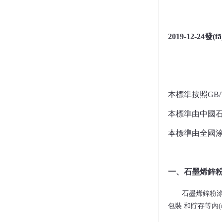
2019-12-2
本標準按照
GB
本標準由中國石油和化
本標準由全國涂
一、石墨烯鋅
石墨烯鋅粉
包裝 和貯存等內(nè