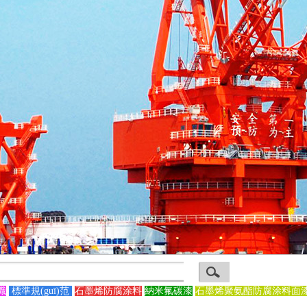
識
標準規(guī)范
石墨烯防腐涂料
納米氟碳漆
石墨烯聚氨酯防腐涂料面