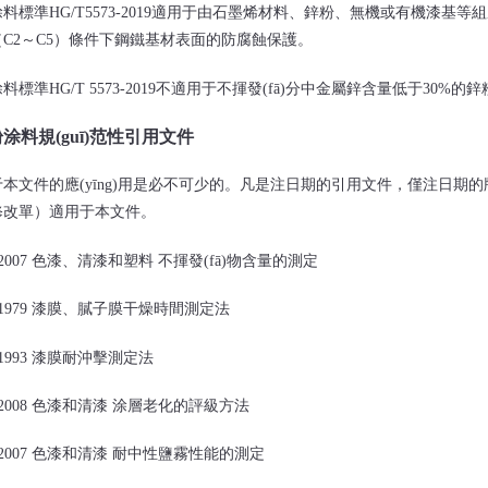
涂料標準
HG/T5573-2019適用于由石墨烯材料、鋅粉、無機或有機漆基等組成
C2～C5）條件下鋼鐵基材表面的防腐蝕保護。
涂料標準
HG/T 5573-2019不適用于不揮發(fā)分中金屬鋅含量低于30%的鋅
粉涂料規(guī)范性引用文件
文件的應(yīng)用是必不可少的。凡是注日期的引用文件，僅注日期的版
改單）適用于本文件。
5—2007 色漆、清漆和塑料 不揮發(fā)物含量的測定
28—1979 漆膜、膩子膜干燥時間測定法
2—1993 漆膜耐沖擊測定法
66－2008 色漆和清漆 涂層老化的評級方法
71—2007 色漆和清漆 耐中性鹽霧性能的測定