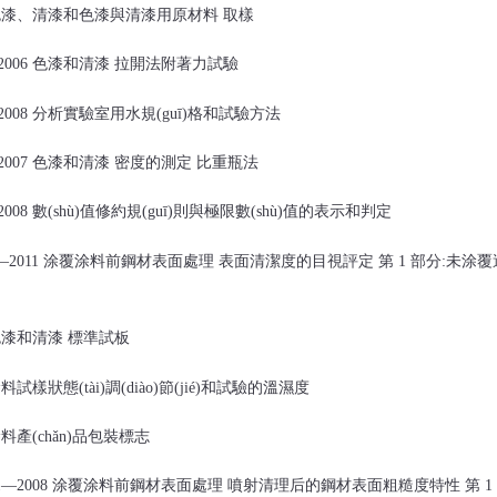
6 色漆、清漆和色漆與清漆用原材料 取樣
10—2006 色漆和清漆 拉開法附著力試驗
2—2008 分析實驗室用水規(guī)格和試驗方法
0—2007 色漆和清漆 密度的測定 比重瓶法
0—2008 數(shù)值修約規(guī)則與極限數(shù)值的表示和判定
923.1—2011 涂覆涂料前鋼材表面處理 表面清潔度的目視評定 第 1 部
1 色漆和清漆 標準試板
 涂料試樣狀態(tài)調(diào)節(jié)和試驗的溫濕度
 涂料產(chǎn)品包裝標志
288.1—2008 涂覆涂料前鋼材表面處理 噴射清理后的鋼材表面粗糙度特性 