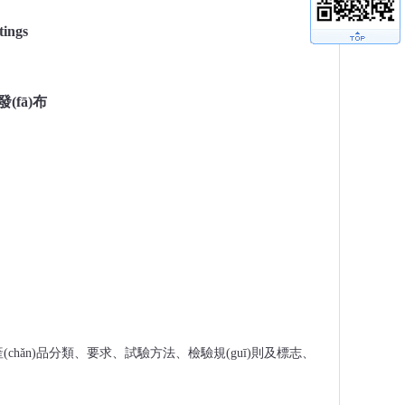
tings
(fā)布
、產(chǎn)品分類、要求、試驗方法、檢驗規(guī)則及標志、