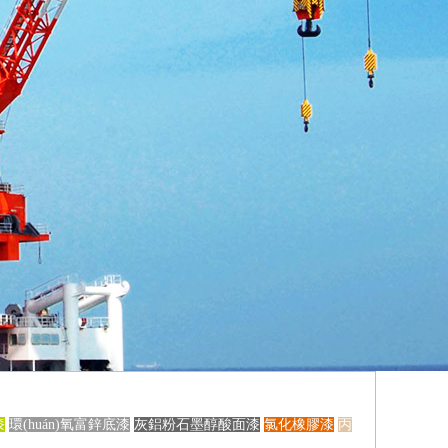
漆
環(huán)氧富鋅底漆
灰鋁粉石墨醇酸面漆
氯化橡膠漆
丙