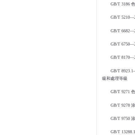
GB/T 318
GB/T 52
GB/T 668
GB/T 675
GB/T 817
GB/T 8
級和處理等級
GB/T 927
GB/T 9278
GB/T 9750
GB/T 13