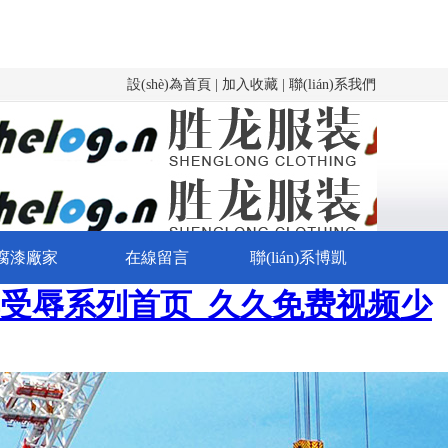
設(shè)為首頁 | 加入收藏 | 聯(lián)系我們
腐漆廠家
在線留言
聯(lián)系博凱