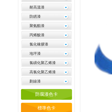
耐高溫漆
防銹漆
聚氨酯漆
丙烯酸漆
氯化橡膠漆
地坪漆
氯磺化聚乙烯漆
高氯化聚乙烯漆
劃線漆
防腐漆色卡
標準色卡